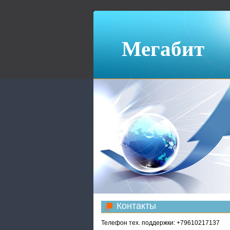
Мегабит
Контакты
Телефон тех. поддержки: +79610217137